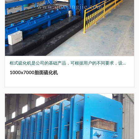
框式硫化机是公司的基础产品，可根据用户的不同要求，设计生产各种非标硫化机，结合现在先进的生产制造技术，在上升/下降速度、硫化时间、温度、保温装置及辅助工作台、推拉模等，均做到了优化设计，如：公司为国内军工企业生产的XLB-Q1500*2700*4/30MN多层硫化机，可用于生产航天隔热材料，产品获得了国家发明专利。
1000x7000胎面硫化机