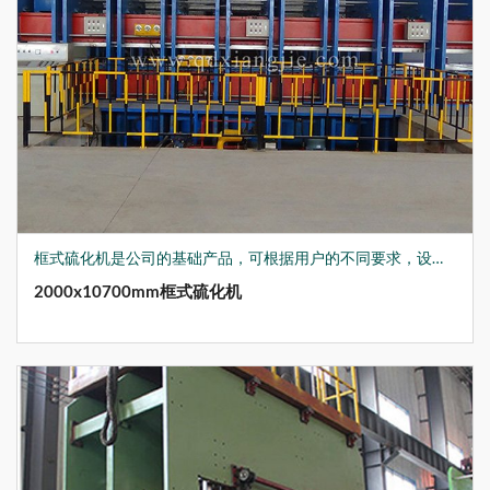
框式硫化机是公司的基础产品，可根据用户的不同要求，设计生产各种非标硫化机，结合现在先进的生产制造技术，在上升/下降速度、硫化时间、温度、保温装置及辅助工作台、推拉模等，均做到了优化设计，如：公司为国内军工企业生产的XLB-Q1500*2700*4/30MN多层硫化机，可用于生产航天隔热材料，产品获得了国家发明专利。
2000x10700mm框式硫化机