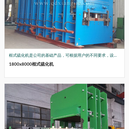
框式硫化机是公司的基础产品，可根据用户的不同要求，设计生产各种非标硫化机，结合现在先进的生产制造技术，在上升/下降速度、硫化时间、温度、保温装置及辅助工作台、推拉模等，均做到了优化设计，如：公司为国内军工企业生产的XLB-Q1500*2700*4/30MN多层硫化机，可用于生产航天隔热材料，产品获得了国家发明专利。
1800x8000框式硫化机