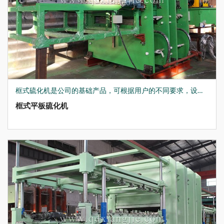
框式硫化机是公司的基础产品，可根据用户的不同要求，设计生产各种非标硫化机，结合现在先进的生产制造技术，在上升/下降速度、硫化时间、温度、保温装置及辅助工作台、推拉模等，均做到了优化设计，如：公司为国内军工企业生产的XLB-Q1500*2700*4/30MN多层硫化机，可用于生产航天隔热材料，产品获得了国家发明专利。
框式平板硫化机