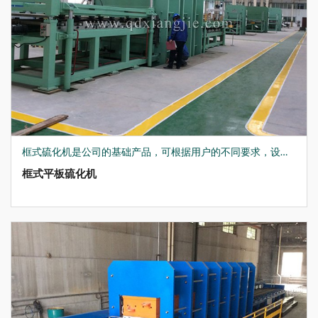
框式硫化机是公司的基础产品，可根据用户的不同要求，设计生产各种非标硫化机，结合现在先进的生产制造技术，在上升/下降速度、硫化时间、温度、保温装置及辅助工作台、推拉模等，均做到了优化设计，如：公司为国内军工企业生产的XLB-Q1500*2700*4/30MN多层硫化机，可用于生产航天隔热材料，产品获得了国家发明专利。
框式平板硫化机