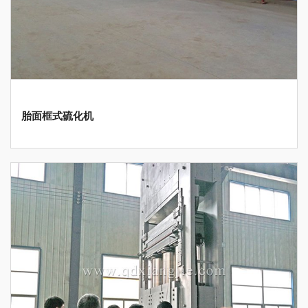
胎面框式硫化机