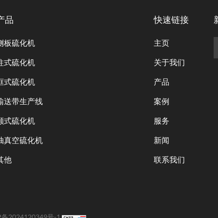
产品
快速链接
侧板硫化机
主页
柱式硫化机
关于我们
框式硫化机
产品
输送带生产线
案例
颚式硫化机
服务
抽真空硫化机
新闻
其他
联系我们
P备2024120349号-1