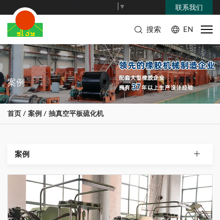
Select Language
▼
联系我们
搜索
EN
案例
首页
案例
抽真空平板硫化机
案例