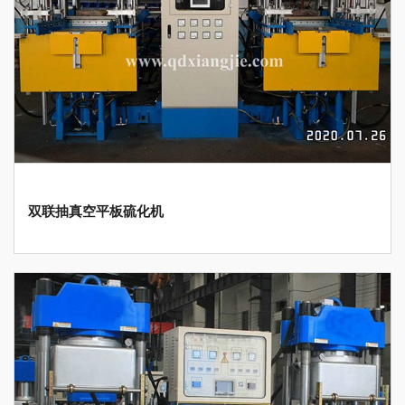
双联抽真空平板硫化机