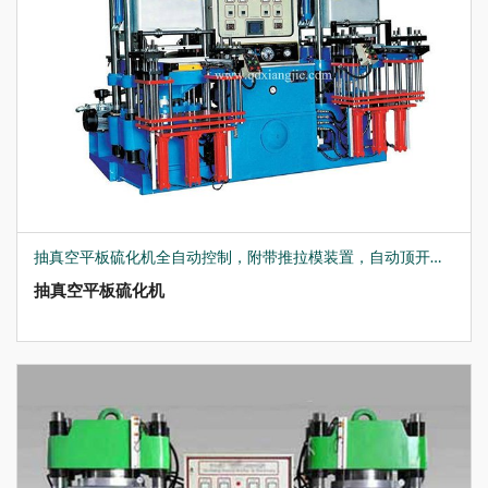
抽真空平板硫化机全自动控制，附带推拉模装置，自动顶开模。
抽真空平板硫化机