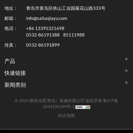
地址：
青岛市黄岛区铁山工业园菊花山路333号
邮箱：
info@sailuojiayu.com
电话：
+86 13395321698
0532-86191388
85111988
传真：
0532-86191899
产品
快速链接
新闻类别
© 2024 赛洛佳昱(青岛）机械有限公司 版权所有
鲁ICP备
2024120349号-1
站点地图