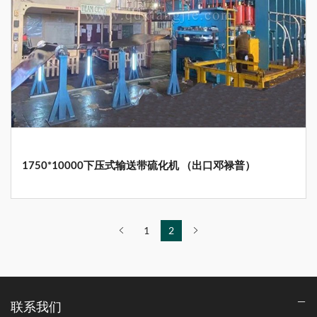
1750*10000下压式输送带硫化机 （出口邓禄普）
1
2
联系我们