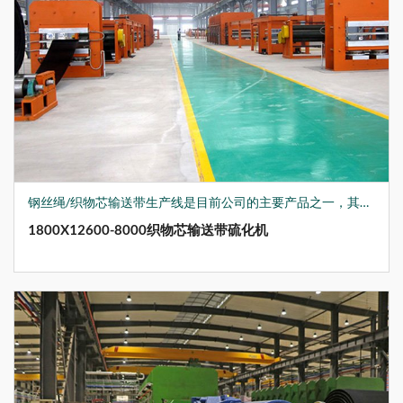
钢丝绳/织物芯输送带生产线是目前公司的主要产品之一，其中2项荣获国家发明专利。先后有4种产品获得了青岛市经信委2017年度/2018年度青岛市企业技术创新重点项目计划的立项。公司几年来已经为国内外客户生产各种输送带生产线达100多条，其中：为青岛环球公司生产了15条输送带生产线；为浙江三维公司生产了9条生产线；为山东隆源公司生产了6条生产线；并已经出口到国外生产线达11条。 2017年，公司研发生产的XLB-Q3200*12600/182MN钢丝绳输送带生产线，通过全面研究创新，使得生产工艺能够满足ST10000新强度标准要求，突破了目前国内高标准ST7500的水平。该项目经专家评定。
1800X12600-8000织物芯输送带硫化机